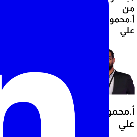
من
أ.محمود
علي
أ.محمود
علي