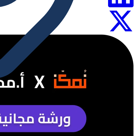
أونلاين
·
Zoom