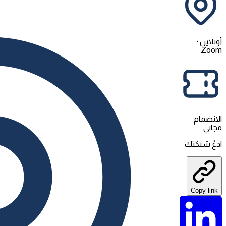
أونلاين
·
Zoom
الانضمام
مجاني
ادعُ شبكتك
Copy link