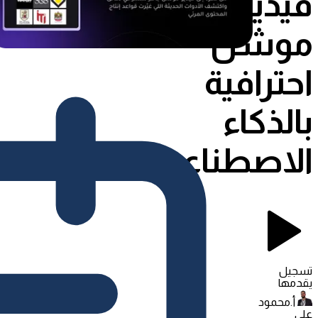
فيديوهات
موشن
احترافية
بالذكاء
الاصطناعي
تسجيل
يقدمها
أ.محمود
علي